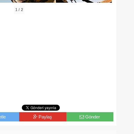
1 / 2
tle
Paylaş
Gönder