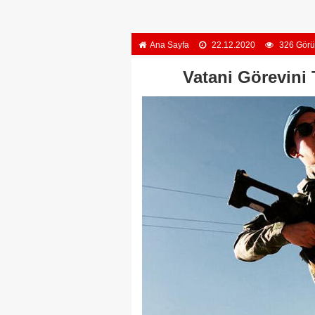
Ana Sayfa
22.12.2020
326 Görü
Vatani Görevini