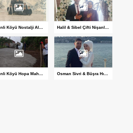
Esenli Köyü Nostalji Albümü
Halil & Sibel Çifti Nişanlandı
Esenli Köyü Hopa Mahallesinde Betonlama Çalışması Devam Ediyor
Osman Sivri & Büşra Hıdır Çiftinin Düğün Fotoğrafları