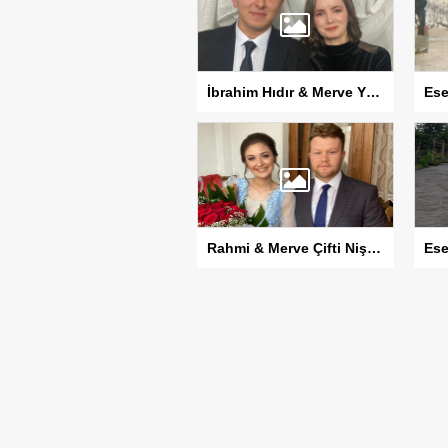
İbrahim Hıdır & Merve Yılmaz Çifti Sözlendi
Rahmi & Merve Çifti Nişanlandı