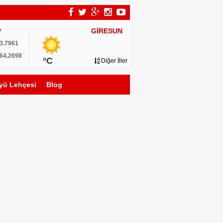
GİRESUN
P
3.7961
64.2698
°C
Diğer İller
yü Lehçesi
Blog