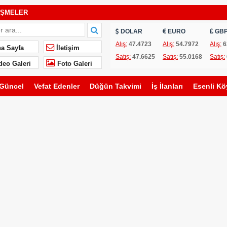
İŞMELER
DOLAR
EURO
GB
rk Çiftinin Düğününe Davetlisiniz
Alış:
47.4723
Alış:
54.7972
Alış:
6
a Sayfa
İletişim
Satış:
47.6625
Satış:
55.0168
Satış:
vimi
deo Galeri
Foto Galeri
oğlu Çiftinin Düğününe Davetlisiniz
Güncel
Vefat Edenler
Düğün Takvimi
İş İlanları
Esenli Kö