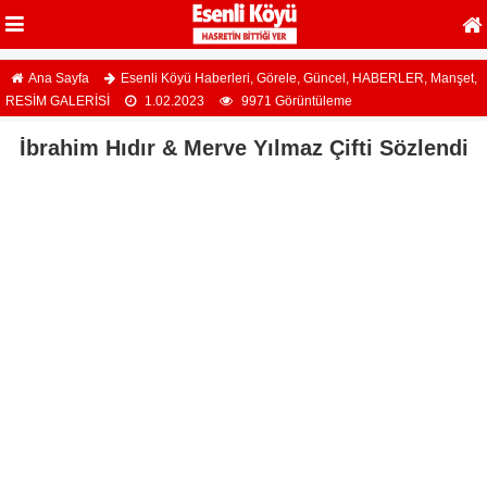
Ana Sayfa
Esenli Köyü Haberleri
,
Görele
,
Güncel
,
HABERLER
,
Manşet
,
RESİM GALERİSİ
1.02.2023
9971 Görüntüleme
İbrahim Hıdır & Merve Yılmaz Çifti Sözlendi