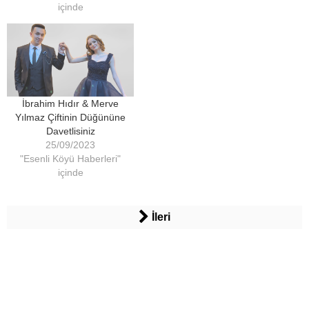
içinde
İbrahim Hıdır & Merve
Yılmaz Çiftinin Düğününe
Davetlisiniz
25/09/2023
"Esenli Köyü Haberleri"
içinde
İleri