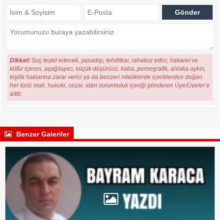
Dikkat!
Suç teşkil edecek, yasadışı, tehditkar, rahatsız edici, hakaret ve
küfür içeren, aşağılayıcı, küçük düşürücü, kaba, pornografik, ahlaka aykırı,
kişilik haklarına zarar verici ya da benzeri niteliklerde içeriklerden doğan
her türlü mali, hukuki, cezai, idari sorumluluk içeriği gönderen Üye/Üyeler’e
aittir.
Benzer Galeriler