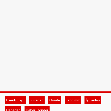
Esenli Köyü
Zıvadan
Görele
Tarihimiz
İş İlanları
Haberler
Haber Gönder