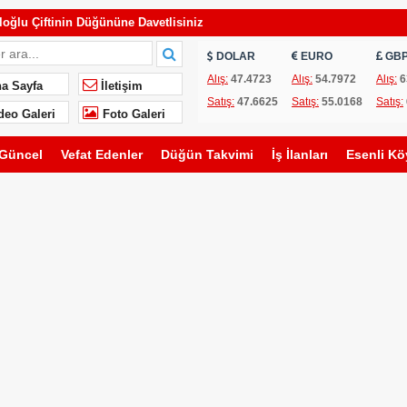
oğlu Çiftinin Düğününe Davetlisiniz
İŞMELER
DOLAR
EURO
GB
Alış:
47.4723
Alış:
54.7972
Alış:
6
a Sayfa
İletişim
Satış:
47.6625
Satış:
55.0168
Satış:
rk Çiftinin Düğününe Davetlisiniz
deo Galeri
Foto Galeri
vimi
Güncel
Vefat Edenler
Düğün Takvimi
İş İlanları
Esenli Kö
oğlu Çiftinin Düğününe Davetlisiniz