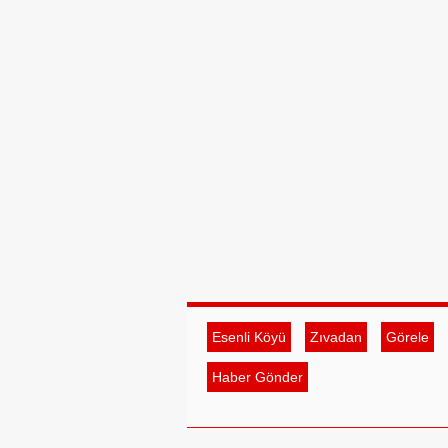
Esenli Köyü
Zıvadan
Görele
Haber Gönder