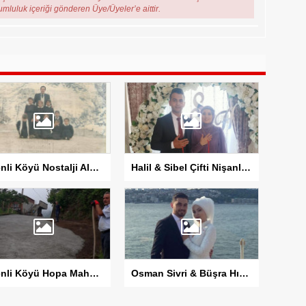
rumluluk içeriği gönderen Üye/Üyeler’e aittir.
Esenli Köyü Nostalji Albümü
Halil & Sibel Çifti Nişanlandı
Esenli Köyü Hopa Mahallesinde Betonlama Çalışması Devam Ediyor
Osman Sivri & Büşra Hıdır Çiftinin Düğün Fotoğrafları