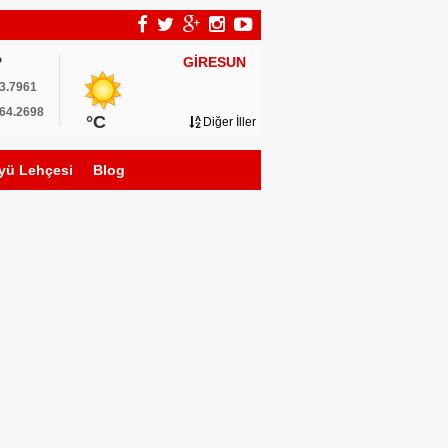
GİRESUN
P
3.7961
64.2698
°C
Diğer İller
yü Lehçesi
Blog