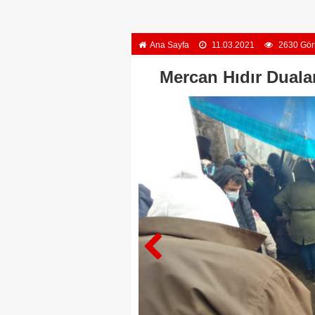
Ana Sayfa
11.03.2021
2630 Gör
Mercan Hıdır Duala