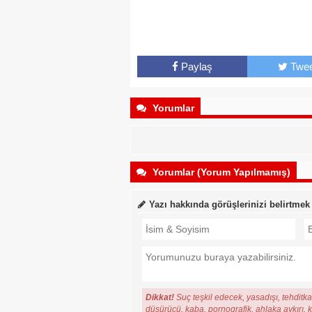
Paylaş
Twee
Yorumlar
Yorumlar (Yorum Yapılmamış)
Yazı hakkında görüşlerinizi belirtmek
Dikkat!
Suç teşkil edecek, yasadışı, tehditkar
düşürücü, kaba, pornografik, ahlaka aykırı, ki