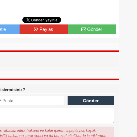
tle
Paylaş
Gönder
 istermisiniz?
, rahatsız edici, hakaret ve küfür içeren, aşağılayıcı, küçük
şilik haklarına zarar verici ya da benzeri niteliklerde içeriklerden