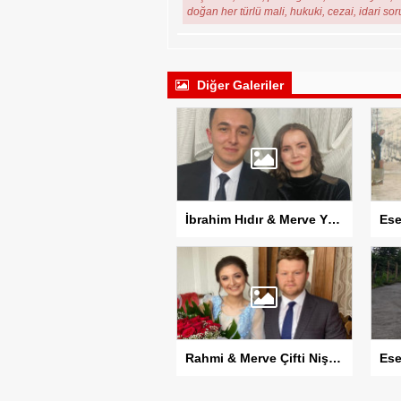
doğan her türlü mali, hukuki, cezai, idari so
Diğer Galeriler
İbrahim Hıdır & Merve Yılmaz Çifti Sözlendi
Rahmi & Merve Çifti Nişanlandı