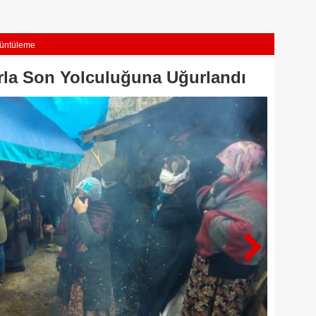
üntüleme
rla Son Yolculuğuna Uğurlandı