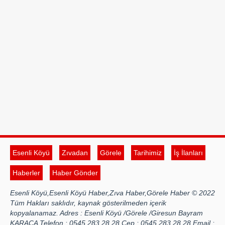
Esenli Köyü
Zıvadan
Görele
Tarihimiz
İş İlanları
Haberler
Haber Gönder
Esenli Köyü,Esenli Köyü Haber,Zıva Haber,Görele Haber © 2022
Tüm Hakları saklıdır, kaynak gösterilmeden içerik
kopyalanamaz. Adres : Esenli Köyü /Görele /Giresun Bayram
KARACA Telefon : 0545 283 28 28 Cep : 0545 283 28 28 Email :