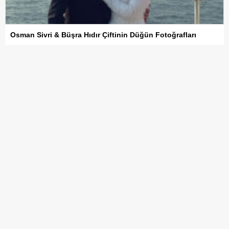
Osman Sivri & Büşra Hıdır Çiftinin Düğün Fotoğrafları