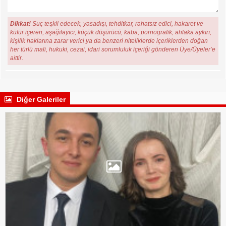
Dikkat!
Suç teşkil edecek, yasadışı, tehditkar, rahatsız edici, hakaret ve
küfür içeren, aşağılayıcı, küçük düşürücü, kaba, pornografik, ahlaka aykırı,
kişilik haklarına zarar verici ya da benzeri niteliklerde içeriklerden doğan
her türlü mali, hukuki, cezai, idari sorumluluk içeriği gönderen Üye/Üyeler’e
aittir.
Diğer Galeriler