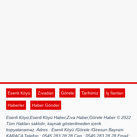
Esenli Köyü
Zıvadan
Görele
Tarihimiz
İş İlanları
Haberler
Haber Gönder
Esenli Köyü,Esenli Köyü Haber,Zıva Haber,Görele Haber © 2022
Tüm Hakları saklıdır, kaynak gösterilmeden içerik
kopyalanamaz. Adres : Esenli Köyü /Görele /Giresun Bayram
KARACA Telefon : 0545 283 28 28 Cep : 0545 283 28 28 Email :