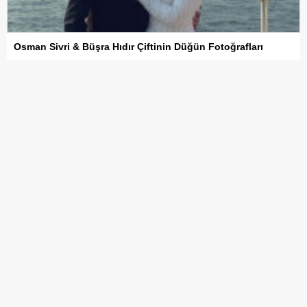
Osman Sivri & Büşra Hıdır Çiftinin Düğün Fotoğrafları