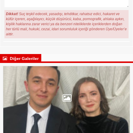
Dikkat!
Suç teşkil edecek, yasadışı, tehditkar, rahatsız edici, hakaret ve
küfür içeren, aşağılayıcı, küçük düşürücü, kaba, pornografik, ahlaka aykırı,
kişilik haklarına zarar verici ya da benzeri niteliklerde içeriklerden doğan
her türlü mali, hukuki, cezai, idari sorumluluk içeriği gönderen Üye/Üyeler’e
aittir.
Diğer Galeriler