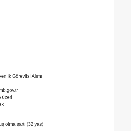
nlik Görevlisi Alımı
mb.gov.tr
 üzeri
ak
ş olma şartı (32 yaş)