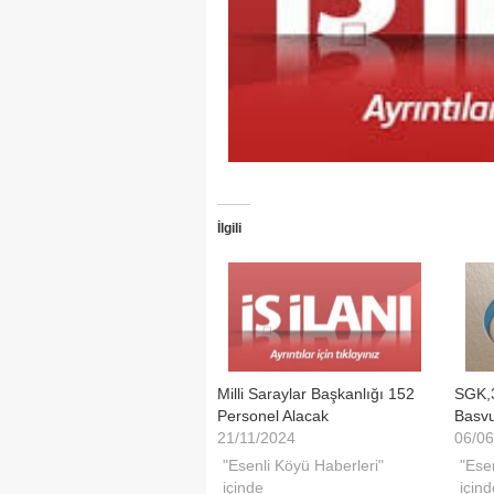
İlgili
Milli Saraylar Başkanlığı 152
SGK,3
Personel Alacak
Basvu
21/11/2024
06/06
"Esenli Köyü Haberleri"
"Ese
içinde
içind