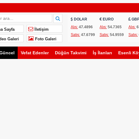
vimi
DOLAR
EURO
GB
oğlu Çiftinin Düğününe Davetlisiniz
Alış:
47.4896
Alış:
54.7365
Alış:
6
a Sayfa
İletişim
Satış:
47.6799
Satış:
54.9559
Satış:
deo Galeri
Foto Galeri
Güncel
Vefat Edenler
Düğün Takvimi
İş İlanları
Esenli Kö