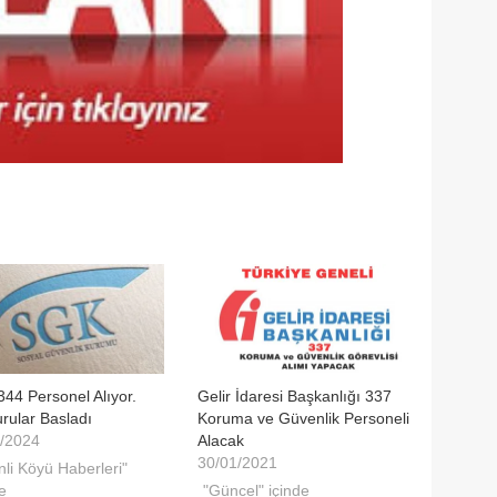
44 Personel Alıyor.
Gelir İdaresi Başkanlığı 337
rular Basladı
Koruma ve Güvenlik Personeli
/2024
Alacak
30/01/2021
nli Köyü Haberleri"
e
"Güncel" içinde