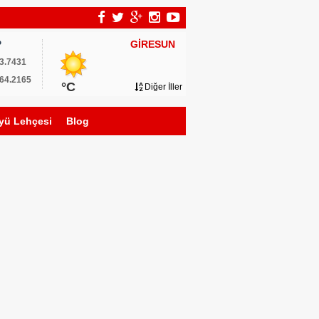
GİRESUN
P
3.7431
64.2165
°C
Diğer İller
yü Lehçesi
Blog