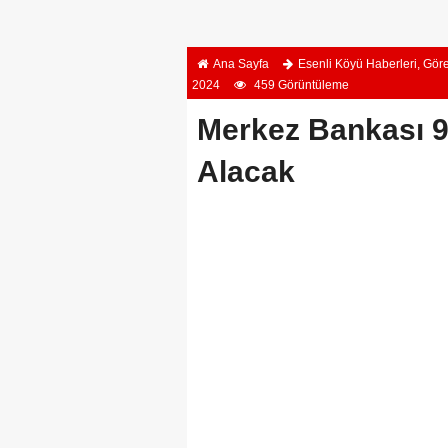
Ana Sayfa
Esenli Köyü Haberleri
,
Göre
2024
459 Görüntüleme
Merkez Bankası 9
Alacak