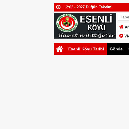
12:02 -
2027 Düğün Takvimi
16:30 -
Esenli Köyü 2026 Düğün Tak
22:57 -
Emre Berat Yılmaz & Sare Dal
An
Vi
Esenli Köyü Tarihi
Görele