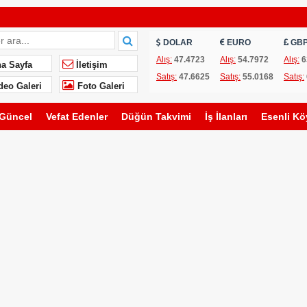
rk Çiftinin Düğününe Davetlisiniz
DOLAR
EURO
GB
vimi
Alış:
47.4723
Alış:
54.7972
Alış:
6
a Sayfa
İletişim
Satış:
47.6625
Satış:
55.0168
Satış:
oğlu Çiftinin Düğününe Davetlisiniz
deo Galeri
Foto Galeri
Güncel
Vefat Edenler
Düğün Takvimi
İş İlanları
Esenli Kö