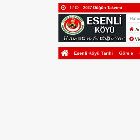
12:02 -
2027 Düğün Takvimi
11:46 -
Fikret Karakoç | Gülüzar Öztü
16:30 -
Esenli Köyü 2026 Düğün Tak
An
22:57 -
Emre Berat Yılmaz & Sare Dal
Vi
Esenli Köyü Tarihi
Görele