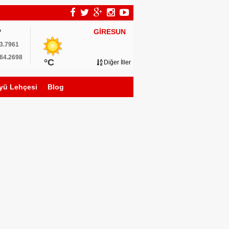
GİRESUN
P
3.7961
64.2698
°C
Diğer İller
yü Lehçesi
Blog