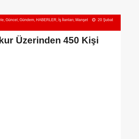
le
,
Güncel
,
Gündem
,
HABERLER
,
İş İlanları
,
Manşet
20 Şubat
şkur Üzerinden 450 Kişi