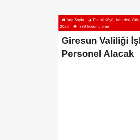
Ana Sayfa
Esenli Köyü Haberleri
,
Göre
2026
389 Görüntüleme
Giresun Valiliği İ
Personel Alacak