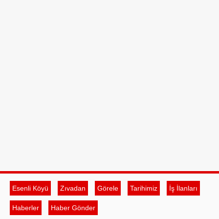
Esenli Köyü
Zıvadan
Görele
Tarihimiz
İş İlanları
Haberler
Haber Gönder