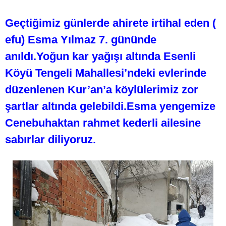
Geçtiğimiz günlerde ahirete irtihal eden (
efu) Esma Yılmaz 7. gününde
anıldı.Yoğun kar yağışı altında Esenli
Köyü Tengeli Mahallesi’ndeki evlerinde
düzenlenen Kur’an’a köylülerimiz zor
şartlar altında gelebildi.Esma yengemize
Cenebuhaktan rahmet kederli ailesine
sabırlar diliyoruz.