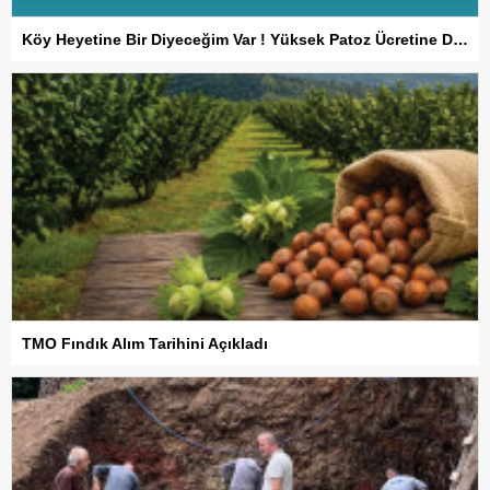
Köy Heyetine Bir Diyeceğim Var ! Yüksek Patoz Ücretine Dur De
TMO Fındık Alım Tarihini Açıkladı