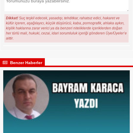
Dikkat!
Suç teşkil edecek, yasadışı, tehditkar, rahatsız edici, hakaret ve
küfür içeren, aşağılayıcı, küçük düşürücü, kaba, pornografik, ahlaka aykırı,
kişilik haklarına zarar verici ya da benzeri niteliklerde içeriklerden doğan
her türlü mali, hukuki, cezai, idari sorumluluk içeriği gönderen Üye/Üyeler’e
aittir.
Benzer Haberler