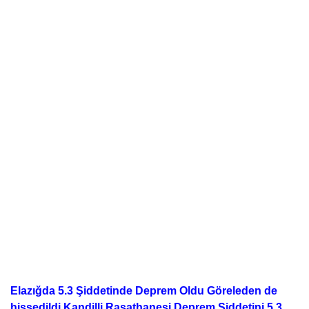
Elazığda 5.3 Şiddetinde Deprem Oldu Göreleden de
hissedildi.Kandilli Rasathanesi Deprem Şiddetini 5.3