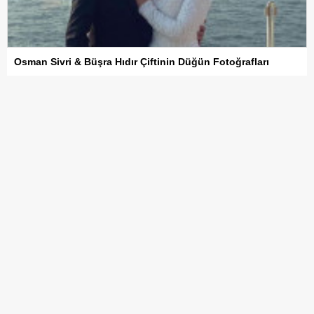
Osman Sivri & Büşra Hıdır Çiftinin Düğün Fotoğrafları