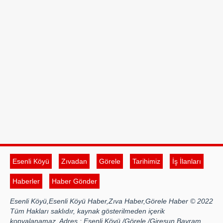
Esenli Köyü
Zıvadan
Görele
Tarihimiz
İş İlanları
Haberler
Haber Gönder
Esenli Köyü,Esenli Köyü Haber,Zıva Haber,Görele Haber © 2022
Tüm Hakları saklıdır, kaynak gösterilmeden içerik
kopyalanamaz. Adres : Esenli Köyü /Görele /Giresun Bayram