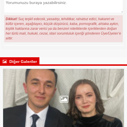
Dikkat!
Suç teşkil edecek, yasadışı, tehditkar, rahatsız edici, hakaret ve
küfür içeren, aşağılayıcı, küçük düşürücü, kaba, pornografik, ahlaka aykırı,
kişilik haklarına zarar verici ya da benzeri niteliklerde içeriklerden doğan
her türlü mali, hukuki, cezai, idari sorumluluk içeriği gönderen Üye/Üyeler’e
aittir.
Diğer Galeriler