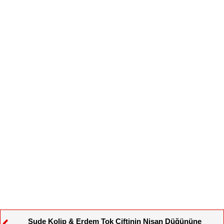
Sude Kolip & Erdem Tok Çiftinin Nişan Düğününe