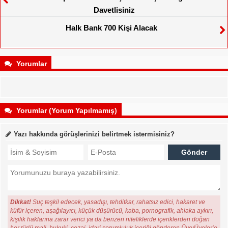
Davetlisiniz
Halk Bank 700 Kişi Alacak
Yorumlar
Yorumlar (Yorum Yapılmamış)
Yazı hakkında görüşlerinizi belirtmek istermisiniz?
Dikkat!
Suç teşkil edecek, yasadışı, tehditkar, rahatsız edici, hakaret ve
küfür içeren, aşağılayıcı, küçük düşürücü, kaba, pornografik, ahlaka aykırı,
kişilik haklarına zarar verici ya da benzeri niteliklerde içeriklerden doğan
her türlü mali, hukuki, cezai, idari sorumluluk içeriği gönderen Üye/Üyeler’e