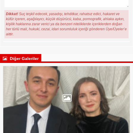
Dikkat!
Suç teşkil edecek, yasadışı, tehditkar, rahatsız edici, hakaret ve
küfür içeren, aşağılayıcı, küçük düşürücü, kaba, pornografik, ahlaka aykırı,
kişilik haklarına zarar verici ya da benzeri niteliklerde içeriklerden doğan
her türlü mali, hukuki, cezai, idari sorumluluk içeriği gönderen Üye/Üyeler’e
aittir.
Diğer Galeriler