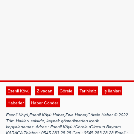
Esenli Köyü
Zıvadan
Görele
Tarihimiz
İş İlanları
Haberler
Haber Gönder
Esenli Köyü,Esenli Köyü Haber,Zıva Haber,Görele Haber © 2022
Tüm Hakları saklıdır, kaynak gösterilmeden içerik
kopyalanamaz. Adres : Esenli Köyü /Görele /Giresun Bayram
KARACA Telefon : 0545 283 28 28 Cep : 0545 283 28 28 Email :