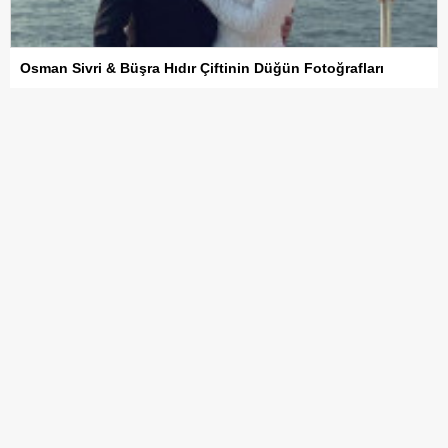
Osman Sivri & Büşra Hıdır Çiftinin Düğün Fotoğrafları