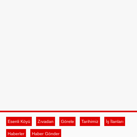
Esenli Köyü
Zıvadan
Görele
Tarihimiz
İş İlanları
Haberler
Haber Gönder