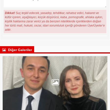
Dikkat!
Suç teşkil edecek, yasadışı, tehditkar, rahatsız edici, hakaret ve
küfür içeren, aşağılayıcı, küçük düşürücü, kaba, pornografik, ahlaka aykırı,
kişilik haklarına zarar verici ya da benzeri niteliklerde içeriklerden doğan
her türlü mali, hukuki, cezai, idari sorumluluk içeriği gönderen Üye/Üyeler’e
aittir.
Diğer Galeriler